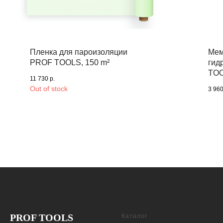
Пленка для пароизоляции
Мем
PROF TOOLS, 150 m²
гид
TO
11 730
р.
Out of stock
3 96
PROF TOOLS
Каталог