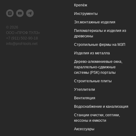
Крепёж
Инструменты
Эл.монтажные изделия
© 2026
Пиломатериалы и изделия из
ООО «ПРОФ ТУЛЗ»
древесины
+7 (911) 502-90-18
info@prof-tools.net
Cтропильные фермы на МЗП
Изделия из металла
Дерево-алюминиевые окна,
параллельно-сдвижные
системы (PSK) порталы
Строительные плиты
Утеплители
Вентиляция
Водоснабжение и канализация
Станции очистки, cептики,
кессоны и емкости
Аксессуары