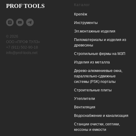
PROF TOOLS
Каталог
Крепёж
Инструменты
Эл.монтажные изделия
© 2026
Пиломатериалы и изделия из
ООО «ПРОФ ТУЛЗ»
древесины
+7 (911) 502-90-18
info@prof-tools.net
Cтропильные фермы на МЗП
Изделия из металла
Дерево-алюминиевые окна,
параллельно-сдвижные
системы (PSK) порталы
Строительные плиты
Утеплители
Вентиляция
Водоснабжение и канализация
Станции очистки, cептики,
кессоны и емкости