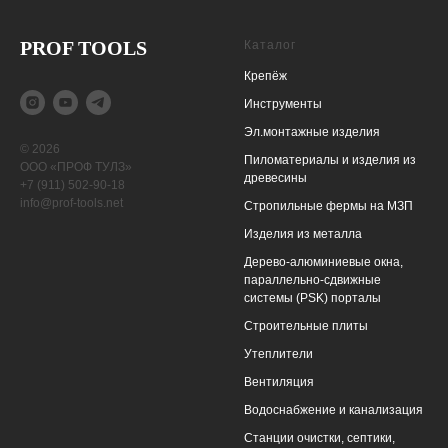
PROF TOOLS
Каталог
Крепёж
Инструменты
Эл.монтажные изделия
© 2026
Пиломатериалы и изделия из
ООО «ПРОФ ТУЛЗ»
древесины
+7 (911) 502-90-18
info@prof-tools.net
Cтропильные фермы на МЗП
Изделия из металла
Дерево-алюминиевые окна,
параллельно-сдвижные
системы (PSK) порталы
Строительные плиты
Утеплители
Вентиляция
Водоснабжение и канализация
Станции очистки, cептики,