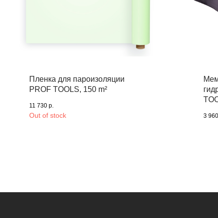
Пленка для пароизоляции
Мем
PROF TOOLS, 150 m²
гид
TO
11 730
р.
Out of stock
3 96