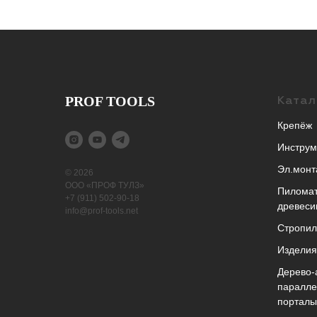
PROF TOOLS
Катал
Крепёж
Инструм
Эл.монт
© 2026
ООО «ПРОФ ТУЛЗ»
Пиломат
+7 (911) 502-90-18
древеси
info@prof-tools.net
Cтропи
Изделия
Дерево-
паралле
порталы