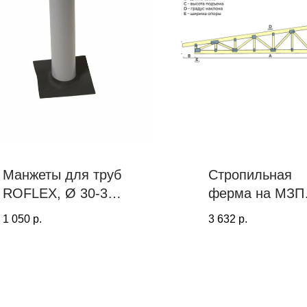
Манжеты для труб
Стропильная
ROFLEX, Ø 30-320
ферма на МЗП
мм
односкатная, 8
1 050
р.
3 632
р.
градусов