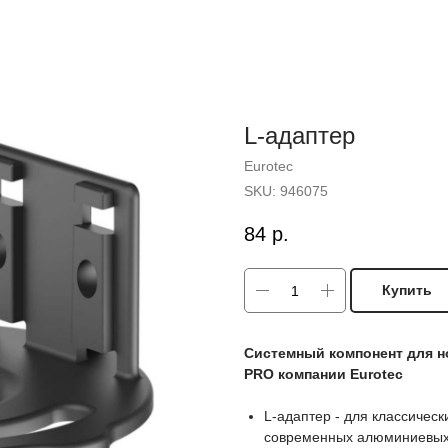
L-адаптер
Eurotec
SKU:
946075
84
р.
Купить
Системный компонент для но
PRO компании Eurotec
L-адаптер - для классичес
современных алюминиевых