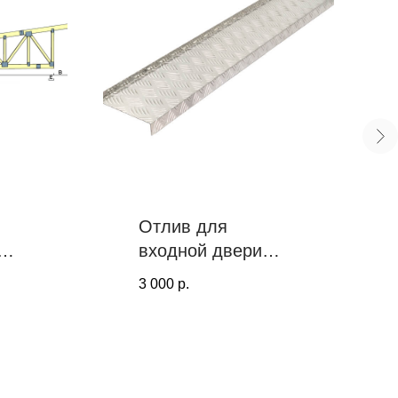
Отлив для
входной двери
алюминиевый
3 000
р.
PROF TOOLS, 100
мм