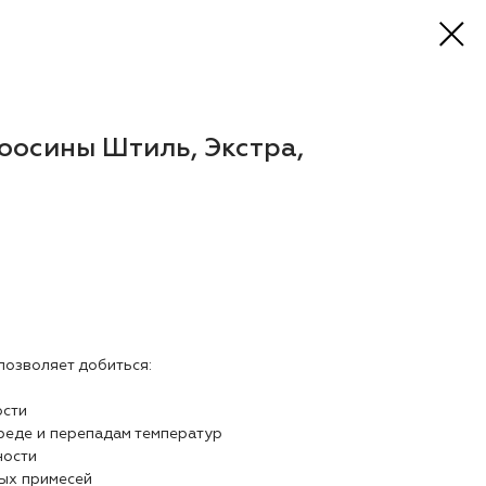
оосины Штиль, Экстра,
озволяет добиться:
ости
реде и перепадам температур
ности
ных примесей