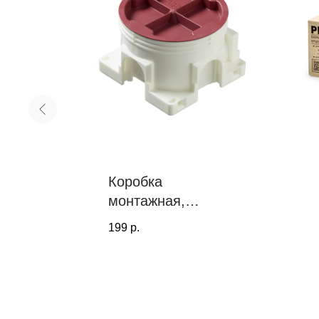
руб
Коробка
320
монтажная,
универсальная
199
р.