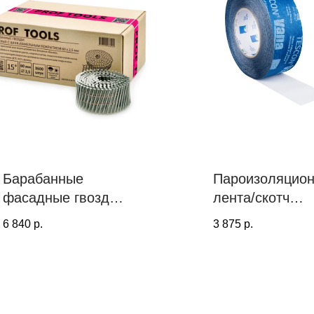
Барабанные
Пароизоляцио
фасадные гвозди
лента/скотч
PROF TOOLS
TESCON VANA
6 840
р.
3 875
р.
2.5х60 ершеные
cм x 30 м
15° (Цинк-ламель,
3600 шт.)