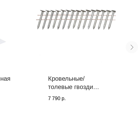
нная
Кровельные/
толевые гвозди
 6
PROF TOOLS
7 790
р.
45х3.1 ершеные
15° (Цинк-ламель,
2880 шт)