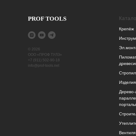
PROF TOOLS
Катало
Крепёж
Инструм
Эл.монт
© 2026
ООО «ПРОФ ТУЛЗ»
Пиломат
+7 (911) 502-90-18
древеси
info@prof-tools.net
Cтропи
Изделия
Дерево-
паралле
порталы
Строите
Утеплит
Вентиля