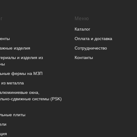
г
Меню
Каталог
енты
Оплата и доставка
ажные изделия
Сотрудничество
ериалы и изделия из
Контакты
ны
льные фермы на МЗП
 из металла
алюминиевые окна,
льно-сдвижные системы (PSK)
льные плиты
ели
ция