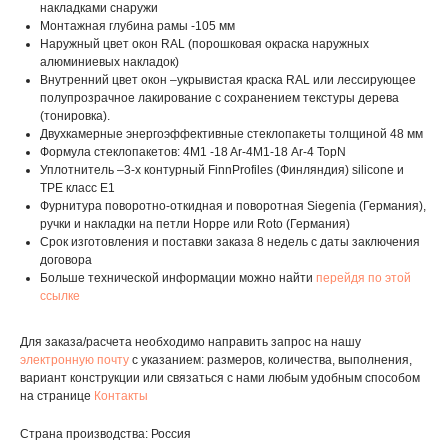
накладками снаружи
Монтажная глубина рамы -105 мм
Наружный цвет окон RAL (порошковая окраска наружных
алюминиевых накладок)
Внутренний цвет окон –укрывистая краска RAL или лессирующее
полупрозрачное лакирование с сохранением текстуры дерева
(тонировка).
Двухкамерные энергоэффективные стеклопакеты толщиной 48 мм
Формула стеклопакетов: 4M1 -18 Ar-4М1-18 Ar-4 TopN
Уплотнитель –3-х контурный FinnProfiles (Финляндия) silicone и
TPE класс E1
Фурнитура поворотно-откидная и поворотная Siegenia (Германия),
ручки и накладки на петли Hoppe или Roto (Германия)
Срок изготовления и поставки заказа 8 недель с даты заключения
договора
Больше технической информации можно найти
перейдя по этой
ссылке
Для заказа/расчета необходимо направить запрос на нашу
электронную почту
с указанием: размеров, количества, выполнения,
вариант конструкции или связаться с нами любым удобным способом
на странице
Контакты
Страна производства: Россия