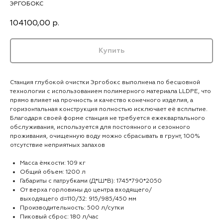
ЭРГОБОКС
104100,00
р.
Купить
Станция глубокой очистки Эргобокс выполнена по бесшовной
технологии с использованием полимерного материала LLDPE, что
прямо влияет на прочность и качество конечного изделия, а
горизонтальная конструкция полностью исключает её всплытие.
Благодаря своей форме станция не требуется ежеквартального
обслуживания, используется для постоянного и сезонного
проживания, очищенную воду можно сбрасывать в грунт, 100%
отсутствие неприятных запахов
Масса ёмкости: 109 кг
Общий объем: 1200 л
Габариты с патрубками (Д*Ш*В): 1745*790*2050
От верха горловины до центра входящего/
выходящего d=110/32: 915/985/450 мм
Производительность: 500 л/сутки
Пиковый сброс: 180 л/час