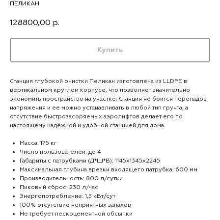
ПЕЛИКАН
128800,00
р.
Купить
Станция глубокой очистки Пеликан изготовлена из LLDPE в
вертикальном круглом корпусе, что позволяет значительно
экономить пространство на участке. Станция не боится перепадов
напряжения и ее можно устанавливать в любой тип грунта, а
отсутствие быстрозасоряемых аэролифтов делает его по
настоящему надёжной и удобной станцией для дома
Масса: 175 кг
Число пользователей: до 4
Габариты с патрубками (Д*Ш*В): 1145х1345х2245
Максимальная глубина врезки входящего патрубка: 600 мм
Производительность: 800 л/сутки
Пиковый сброс: 230 л/час
Энергопотребление: 1,5 кВт/сут
100% отсутствие неприятных запахов
Не требует пескоцементной обсыпки