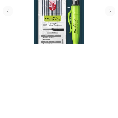
Строительный карандаш автоматический
Pica-dry и грифели (набор)
3 245
р.