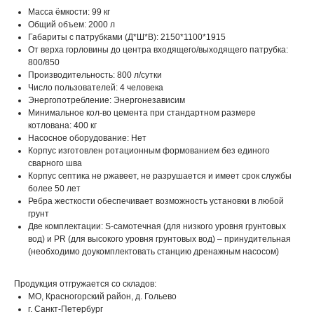
Масса ёмкости: 99 кг
Общий объем: 2000 л
Габариты с патрубками (Д*Ш*В): 2150*1100*1915
От верха горловины до центра входящего/выходящего патрубка:
800/850
Производительность: 800 л/сутки
Число пользователей: 4 человека
Энергопотребление: Энергонезависим
Минимальное кол-во цемента при стандартном размере
котлована: 400 кг
Насосное оборудование: Нет
Корпус изготовлен ротационным формованием без единого
сварного шва
Корпус септика не ржавеет, не разрушается и имеет срок службы
более 50 лет
Ребра жесткости обеспечивает возможность установки в любой
грунт
Две комплектации: S-самотечная (для низкого уровня грунтовых
вод) и PR (для высокого уровня грунтовых вод) – принудительная
(необходимо доукомплектовать станцию дренажным насосом)
Продукция отгружается со складов:
МО, Красногорский район, д. Гольево
г. Санкт-Петербург