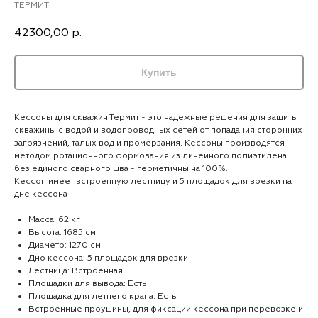
ТЕРМИТ
42300,00
р.
Купить
Кессоны для скважин Термит - это надежные решения для защиты
скважины с водой и водопроводных сетей от попадания сторонних
загрязнений, талых вод и промерзания. Кессоны производятся
методом ротационного формования из линейного полиэтилена
без единого сварного шва - герметичны на 100%.
Кессон имеет встроенную лестницу и 5 площадок для врезки на
дне кессона
Масса: 62 кг
Высота: 1685 см
Диаметр: 1270 см
Дно кессона: 5 площадок для врезки
Лестница: Встроенная
Площадки для вывода: Есть
Площадка для летнего крана: Есть
Встроенные проушины, для фиксации кессона при перевозке и