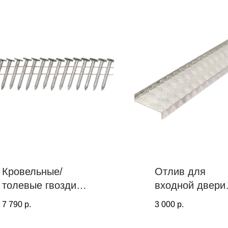
Кровельные/
Отлив для
толевые гвозди
входной двери
PROF TOOLS
алюминиевый
7 790
р.
3 000
р.
45х3.1 ершеные
PROF TOOLS, 
15° (Цинк-ламель,
мм