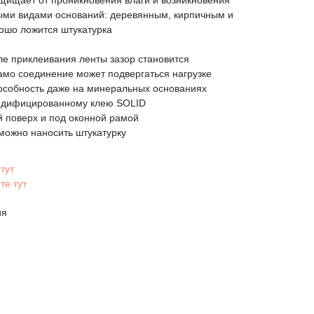
ащищает от проникновения влаги и возникновения
ными видами оснований: деревянным, кирпичным и
ошо ложится штукатурка
ле приклеивания ленты зазор становится
амо соединение может подвергаться нагрузке
особность даже на минеральных основаниях
модифицированному клею SOLID
 поверх и под оконной рамой
можно наносить штукатурку
тут
те тут
ия