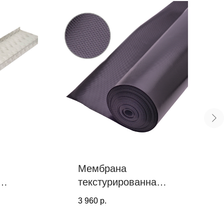
Мембрана
текстурированная
гидроизоляционна
3 960
р.
100
я PROF TOOLS