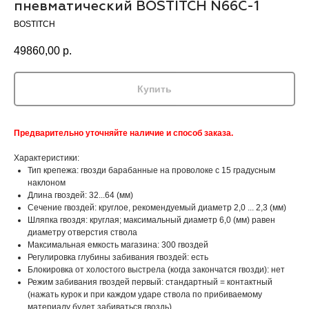
пневматический BOSTITCH N66C-1
BOSTITCH
49860,00
р.
Купить
Предварительно уточняйте наличие и способ заказа.
Характеристики:
Тип крепежа: гвозди барабанные на проволоке с 15 градусным
наклоном
Длина гвоздей: 32...64 (мм)
Сечение гвоздей: круглое, рекомендуемый диаметр 2,0 ... 2,3 (мм)
Шляпка гвоздя: круглая; максимальный диаметр 6,0 (мм) равен
диаметру отверстия ствола
Максимальная емкость магазина: 300 гвоздей
Регулировка глубины забивания гвоздей: есть
Блокировка от холостого выстрела (когда закончатся гвозди): нет
Режим забивания гвоздей первый: стандартный = контактный
(нажать курок и при каждом ударе ствола по прибиваемому
материалу будет забиваться гвоздь)