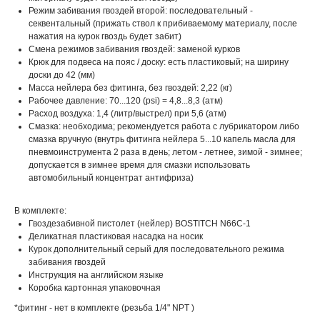
Режим забивания гвоздей второй: последовательный -
секвентальный (прижать ствол к прибиваемому материалу, после
нажатия на курок гвоздь будет забит)
Смена режимов забивания гвоздей: заменой курков
Крюк для подвеса на пояс / доску: есть пластиковый; на ширину
доски до 42 (мм)
Масса нейлера без фитинга, без гвоздей: 2,22 (кг)
Рабочее давление: 70...120 (psi) = 4,8...8,3 (атм)
Расход воздуха: 1,4 (литр/выстрел) при 5,6 (атм)
Смазка: необходима; рекомендуется работа с лубрикатором либо
смазка вручную (внутрь фитинга нейлера 5...10 капель масла для
пневмоинструмента 2 раза в день; летом - летнее, зимой - зимнее;
допускается в зимнее время для смазки использовать
автомобильный концентрат антифриза)
В комплекте:
Гвоздезабивной пистолет (нейлер) BOSTITCH N66C-1
Деликатная пластиковая насадка на носик
Курок дополнительный серый для последовательного режима
забивания гвоздей
Инструкция на английском языке
Коробка картонная упаковочная
*фитинг - нет в комплекте (резьба 1/4" NPT )