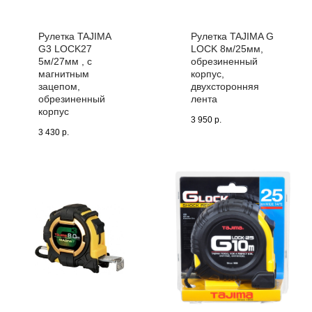
Рулетка TAJIMA
Рулетка TAJIMA G
G3 LOCK27
LOCK 8м/25мм,
5м/27мм , с
обрезиненный
магнитным
корпус,
зацепом,
двухсторонняя
обрезиненный
лента
корпус
3 950
р.
3 430
р.