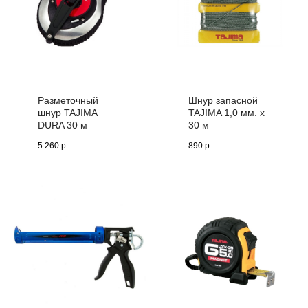
Разметочный
Шнур запасной
шнур TAJIMA
TAJIMA 1,0 мм. х
DURA 30 м
30 м
5 260
р.
890
р.