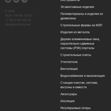
Инструменты
Эл.монтажные изделия
© 2026
Пиломатериалы и изделия из
ООО «ПРОФ ТУЛЗ»
древесины
+7 (911) 502-90-18
info@prof-tools.net
Cтропильные фермы на МЗП
Изделия из металла
Дерево-алюминиевые окна,
параллельно-сдвижные
системы (PSK) порталы
Строительные плиты
Утеплители
Вентиляция
Водоснабжение и канализация
Станции очистки, cептики,
кессоны и емкости
Аксессуары
Изоляция
Регулируемые опоры