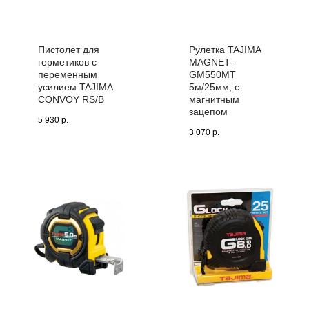
Пистолет для
Рулетка TAJIMA
герметиков с
MAGNET-
переменным
GM550MT
усилием TAJIMA
5м/25мм, с
CONVOY RS/B
магнитным
зацепом
5 930
р.
3 070
р.