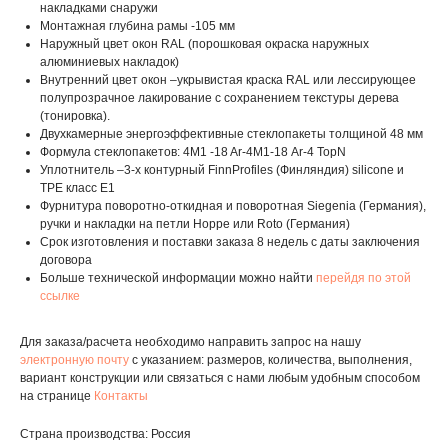
накладками снаружи
Монтажная глубина рамы -105 мм
Наружный цвет окон RAL (порошковая окраска наружных
алюминиевых накладок)
Внутренний цвет окон –укрывистая краска RAL или лессирующее
полупрозрачное лакирование с сохранением текстуры дерева
(тонировка).
Двухкамерные энергоэффективные стеклопакеты толщиной 48 мм
Формула стеклопакетов: 4M1 -18 Ar-4М1-18 Ar-4 TopN
Уплотнитель –3-х контурный FinnProfiles (Финляндия) silicone и
TPE класс E1
Фурнитура поворотно-откидная и поворотная Siegenia (Германия),
ручки и накладки на петли Hoppe или Roto (Германия)
Срок изготовления и поставки заказа 8 недель с даты заключения
договора
Больше технической информации можно найти
перейдя по этой
ссылке
Для заказа/расчета необходимо направить запрос на нашу
электронную почту
с указанием: размеров, количества, выполнения,
вариант конструкции или связаться с нами любым удобным способом
на странице
Контакты
Страна производства: Россия