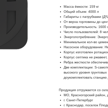
Масса ёмкости: 159 кг
Общий объем: 4000 л
Габариты с патрубками (Д*
От верха горловины до цен
Производительность: 1600 л
Число пользователей: 8 че
Энергопотребление: Энерг
Минимальное кол-во цемент
Насосное оборудование: Н
Корпус изготовлен ротаци
Корпус септика не ржавеет,
Ребра жесткости обеспечив
Две комплектации: S-самоте
высокого уровня грунтовых
доукомплектовать станцию
Продукция отгружается со скл
МО, Красногорский район, 
г. Санкт-Петербург
г. Краснодар, поселок Пло