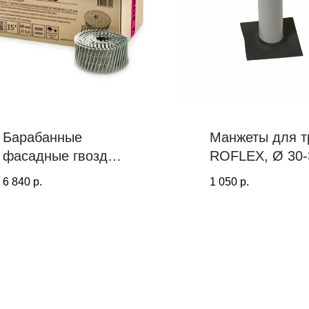
Барабанные
Манжеты для т
фасадные гвозди
ROFLEX, Ø 30-
PROF TOOLS
мм
6 840
р.
1 050
р.
2.5х60 ершеные
15° (Цинк-ламель,
3600 шт.)