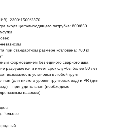
Ш*В): 2300*1500*2370
тра входящего/выходящего патрубка: 800/850
/сутки
ловек
онезависим
а при стандартном размере котлована: 700 кг
ет
онным формованием без единого сварного шва
 не разрушается и имеет срок службы более 50 лет
ает возможность установки в любой грунт
чная (для низкого уровня грунтовых вод) и PR (для
 вод) – принудительная (необходимо
 дренажным насосом)
адов:
д. Гольево
дородный