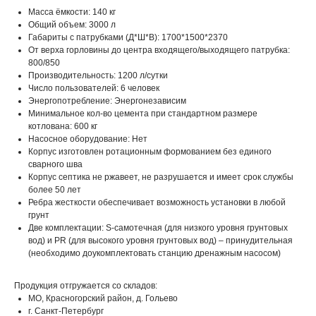
Масса ёмкости: 140 кг
Общий объем: 3000 л
Габариты с патрубками (Д*Ш*В): 1700*1500*2370
От верха горловины до центра входящего/выходящего патрубка:
800/850
Производительность: 1200 л/сутки
Число пользователей: 6 человек
Энергопотребление: Энергонезависим
Минимальное кол-во цемента при стандартном размере
котлована: 600 кг
Насосное оборудование: Нет
Корпус изготовлен ротационным формованием без единого
сварного шва
Корпус септика не ржавеет, не разрушается и имеет срок службы
более 50 лет
Ребра жесткости обеспечивает возможность установки в любой
грунт
Две комплектации: S-самотечная (для низкого уровня грунтовых
вод) и PR (для высокого уровня грунтовых вод) – принудительная
(необходимо доукомплектовать станцию дренажным насосом)
Продукция отгружается со складов:
МО, Красногорский район, д. Гольево
г. Санкт-Петербург