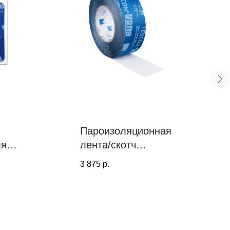
Пароизоляционная
ля
лента/скотч
 Ø
TESCON VANA 6
3 875
р.
cм x 30 м