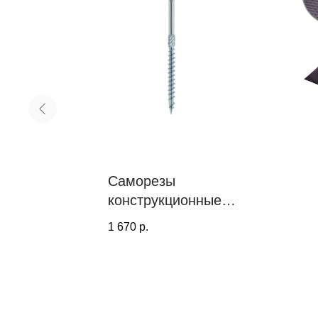
Саморезы
конструкционные
й
PT, тарельчатая
1 670
р.
ели
головка; голубая
оцинковка