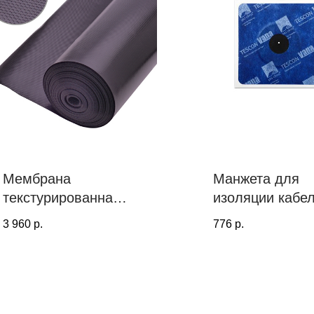
Мембрана
Манжета для
текстурированная
изоляции кабе
гидроизоляционна
KAFLEX mono,
3 960
р.
776
р.
я PROF TOOLS
4,8 - 12 мм