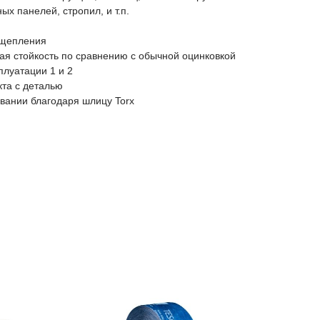
х панелей, стропил, и т.п.
щепления
я стойкость по сравнению с обычной оцинковкой
луатации 1 и 2
кта с деталью
вании благодаря шлицу Torx