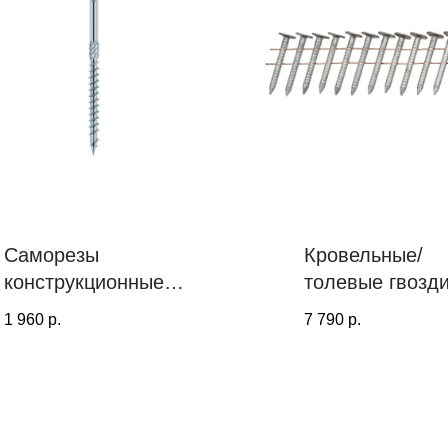
Саморезы
Кровельные/
конструкционные
толевые гвозд
PT с потайной
PROF TOOLS
1 960
р.
7 790
р.
головкой; голубая
45х3.1 ершены
оцинковка
15° (Цинк-ламе
2880 шт)