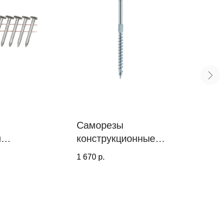
Саморезы
и
конструкционные
PT, тарельчатая
1 670
р.
е
головка; голубая
ль,
оцинковка