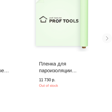
Пленка для
ые
пароизоляции
я
PROF TOOLS, 150
11 730
р.
ая
m²
Out of stock