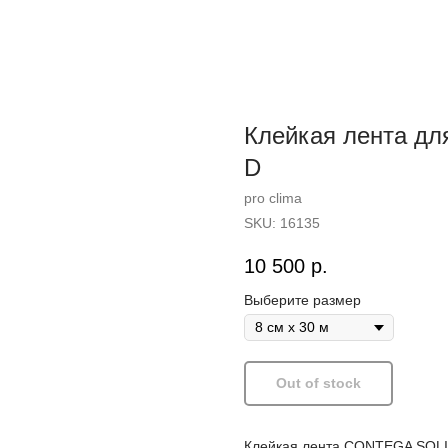
Клейкая лента д
D
pro clima
SKU:
16135
10 500
р.
Выберите размер
Out of stock
Клейкая лента CONTEGA SOLI