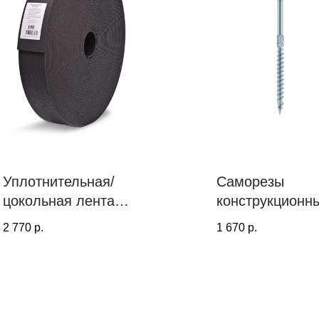
Уплотнительная/
Саморезы
цокольная лента
конструкционн
PROF TOOLS, 6
PT, тарельчата
2 770
р.
1 670
р.
мм х 100 мм (40
головка; голуб
метров)
оцинковка