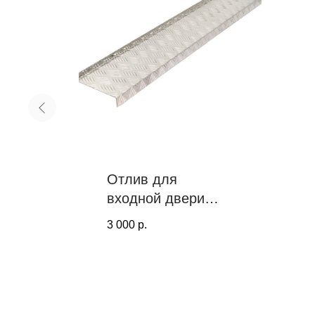
Отлив для
входной двери
й
алюминиевый
3 000
р.
ели
PROF TOOLS, 100
мм