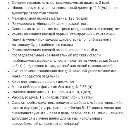
Сечение гвоздей: круглое, рекомендуемый диаметр 3 (мм)
Шляпка гвоздя: круглая; максимальный диаметр 11,3 (мм) равен
диаметру отверстия ствола
Максимальная емкость магазина: 120 гвоздей
Регулировка глубины забивания гвоздей: есть
Блокировка от холостого выстрела (когда закончатся гвозди): нет
Режим забивания гвоздей первый: стандартный = контактный
(нажать курок и при каждом ударе ствола по прибиваемому
материалу будет забиваться гвоздь)
Режим забивания гвоздей второй: опциональный =
последовательный - секвентальный (прижать ствол к
прибиваемому материалу, после нажатия на курок гвоздь будет
забит) (недоступен в стандартной заводской комплектации)
Смена режимов забивания гвоздей: заменой узлов механизма
курка (продаются отдельно)
Крюк для подвеса на пояс / доску: нет
Масса нейлера с фитингом без гвоздей: 2,56 (кг)
Рабочее давление: 70...120 (psi) = 4,9...8,3 (атм)
Расход воздуха: 1,3 (литр/выстрел) при 6,9 (атм)
Смазка: необходима; рекомендуется работа с лубрикатором либо
смазка вручную (внутрь фитинга нейлера 5...10 капель масла для
пневмоинструмента 2 раза в день; летом - летнее, зимой - зимнее;
допускается в зимнее время для смазки использовать
автомобильный концентрат антифриза)