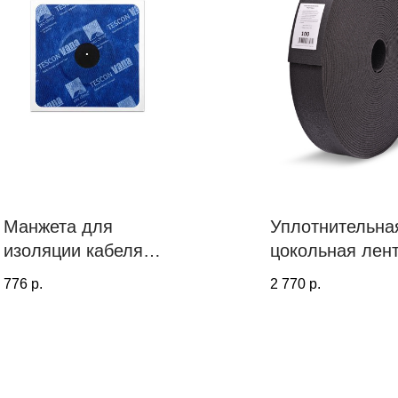
Манжета для
Уплотнительна
изоляции кабеля
цокольная лен
KAFLEX mono, Ø
PROF TOOLS, 
776
р.
2 770
р.
4,8 - 12 мм
мм х 100 мм (4
метров)