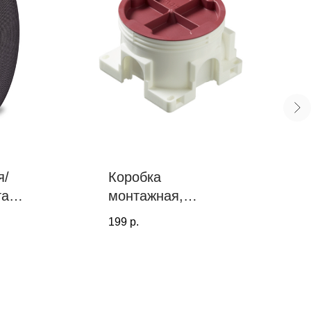
я/
Коробка
та
монтажная,
6
универсальная
199
р.
0