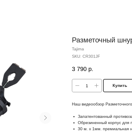
Разметочный шну
Tajima
SKU:
CR301JF
3 790
р.
Купить
Наш видеообзор Разметочног
Запатентованный противо
Обрезиненный корпус для 
30 м. х 1мм. премиальная 