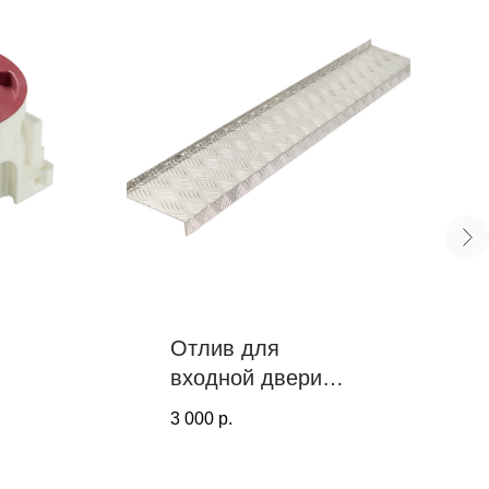
Отлив для
входной двери
алюминиевый
3 000
р.
PROF TOOLS, 100
мм