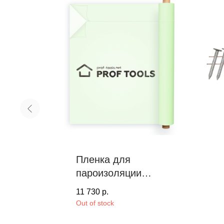
Пленка для
ые
пароизоляции
PROF TOOLS, 150
11 730
р.
бая
m²
Out of stock