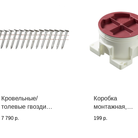
Кровельные/
Коробка
толевые гвозди
монтажная,
PROF TOOLS
универсальная
7 790
р.
199
р.
45х3.1 ершеные
15° (Цинк-ламель,