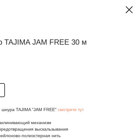
р TAJIMA JAM FREE 30 м
о шнура TAJIMA "JAM FREE"
смотрите тут
заклинивающий механизм
предотвращения выскальзывания
нейлоново-полиэстерная нить