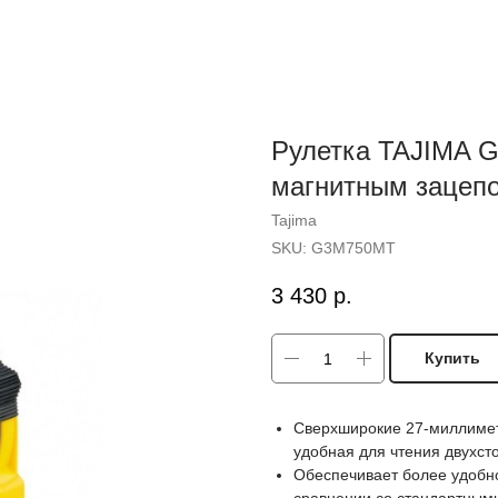
Рулетка TAJIMA G
магнитным зацепо
Tajima
SKU:
G3M750MT
3 430
р.
Купить
Сверхширокие 27-миллимет
удобная для чтения двухс
Обеспечивает более удобн