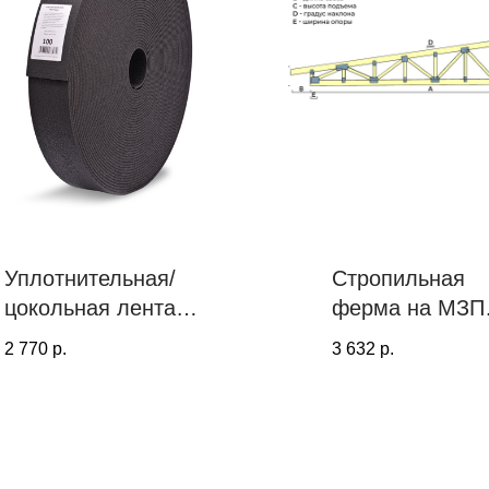
Уплотнительная/
Стропильная
цокольная лента
ферма на МЗП
PROF TOOLS, 6
односкатная, 8
2 770
р.
3 632
р.
мм х 100 мм (40
градусов
метров)